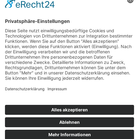
Schweden
Schweiz
Tschechien
W Series
ADAC Formel 4
ASIEN / AUSTRALIEN
Asien
Russland
AMERIKA
Brasilien
Mexiko
SUDAM
USA
Impressum
Datenschutzerklärung
Kontakt
Links
Jahrbuch
Sitemap
Cookie-Einstellungen