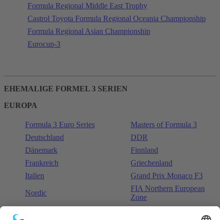
Formula Regional Middle East Trophy
Castrol Toyota Formula Regional Oceania Championship
Formula Regional Asian Championship
Eurocup-3
EHEMALIGE FORMEL 3 SERIEN
EUROPA
Formula 3 Euro Series
Masters of Formula 3
Deutschland
DDR
Dänemark
Finnland
Frankreich
Griechenland
Italien
Grand Prix Monaco F3
FIA Northern European
Nordic
Zone
Norwegen
Polen