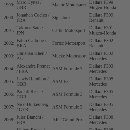
Marc Hynes /
Dallara F399
1999:
Manor Motorsport
GBR
Mugen-Honda
Jonathan Cochet /
Dallara F399
2000:
Signature
FRA
Renault
Takuma Sato /
Dallara F301
2001:
Carlin Motorsport
JPN
Mugen-Honda
Fabio Carbone /
Dallara F302
2002:
Fortec Motorsport
BRA
Renault
Christian Klien /
Dallara F302
2003:
Mücke Motorsport
AUT
Mercedes
Alexandre Premat
Dallara F303
2004:
ASM Formule 3
/ FRA
Mercedes
Lewis Hamilton /
Dallara F305
2005:
ASM F3
GBR
Mercedes
Paul di Resta /
Dallara F305
2006:
ASM Formule 3
GBR
Mercedes
Nico Hülkenberg
Dallara F305
2007:
ASM Formule 3
/ GER
Mercedes
Jules Bianchi /
Dallara F308
2008:
ART Grand Prix
FRA
Mercedes
Valtteri Bottas /
Dallara F308