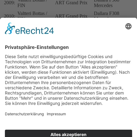
2009:
ART Grand Prix
FIN
Mercedes
Valtteri Bottas /
Dallara F308
2010:
ART Grand Prix
FIN
Mercedes
Felix Rosenqvist /
Dallara F308
2011:
Mücke Motorsport
SWE
Mercedes
Daniel Juncadella
Dallara F312
2012:
Prema Powerteam
/ ESP
Mercedes
Felix Rosenqvist /
Dallara F312
2013:
Mücke Motorsport
SWE
Mercedes
Max Verstappen /
Dallara F311
2014:
Motopark
NED
Volkswagen
Antonio
Jagonya Ayam
Dallara F315
2015:
Giovinazzi / ITA
with Carlin
Volkswagen
Joel Eriksson /
Dallara F315
2016:
Motopark
SWE
Volkswagen
Impressum
Datenschutzerklärung
Kontakt
Links