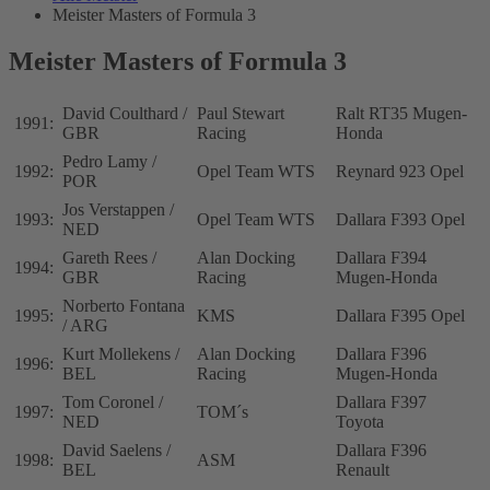
Meister Masters of Formula 3
Meister Masters of Formula 3
David Coulthard /
Paul Stewart
Ralt RT35 Mugen-
1991:
GBR
Racing
Honda
Pedro Lamy /
1992:
Opel Team WTS
Reynard 923 Opel
POR
Jos Verstappen /
1993:
Opel Team WTS
Dallara F393 Opel
NED
Gareth Rees /
Alan Docking
Dallara F394
1994:
GBR
Racing
Mugen-Honda
Norberto Fontana
1995:
KMS
Dallara F395 Opel
/ ARG
Kurt Mollekens /
Alan Docking
Dallara F396
1996:
BEL
Racing
Mugen-Honda
Tom Coronel /
Dallara F397
1997:
TOM´s
NED
Toyota
David Saelens /
Dallara F396
1998:
ASM
BEL
Renault