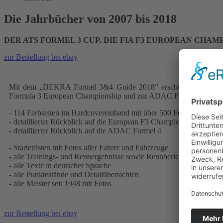
Die Jahrbücher von 2007 bis 2018
DER ATS FORMEL 3 CUP, DIE FIA F3 EUROPEAN CHAM
zur Bestellung bei ebay
Mit dem „DEKRA Formel 3&4 Guide 2018“ erscheint nun bereits z
Formula 3 European Championship und zur ADAC Formel 4.
- 114 Farbseiten im Hardcovereinband mit über 500 Fotos
- detaillierter Rückblick auf die European F3 Championship
- detaillierter Rückblick auf die ADAC Formel 4
- Starterlisten mit Fotos aller Fahrer und Fahrzeuge
- alle Trainings- und Rennergebnisse sowie Rennberichte
- alle Texte in deutscher Sprache
- alle Punktestände und Detailübersichten
- alle Meister seit 1948 mit Fotos
zur Bestellung bei ebay