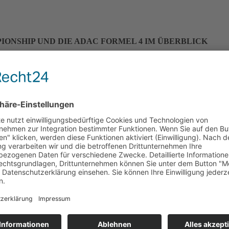
PIONSHIP UND DIE ADAC FORMEL 4 IM ÜBERBLICK
um 25. Mal ein detaillierter Jahresrückblick zur FIA