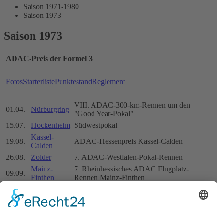
Saison 1971-1980
Saison 1973
Saison 1973
ADAC-Preis der Formel 3
Fotos
Starterliste
Punktestand
Reglement
VIII. ADAC-300-km-Rennen um den
01.04.
Nürburgring
"Good Year-Pokal"
15.07.
Hockenheim
Südwestpokal
Kassel-
19.08.
ADAC-Hessenpreis Kassel-Calden
Calden
26.08.
Zolder
7. ADAC-Westfalen-Pokal-Rennen
Mainz-
7. Rheinhessisches ADAC Flugplatz-
09.09.
Finthen
Rennen Mainz-Finthen
Sonstige Rennen