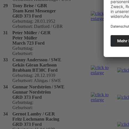
29
Tony Brise / GBR
Team Kent Messenger
GRD 373 Ford
Geburtstag: 28.03.1952
Geburtsort: Dartford / GBR
31
Peter Müller / GER
Peter Müller
March 723 Ford
Geburtstag:
Geburtsort:
33
Conny Andersson / SWE
Gekäs Göran Karlsson
Brabham BT38C Ford
Geburtstag: 28.12.1939
Geburtsort: Alingas / SWE
34
Gunnar Nordström / SWE
Gunnar Nordström
GRD 373 Ford
Geburtstag:
Geburtsort:
34
Gernot Lamby / GER
Fritz Lochmann Racing
GRD 373 Ford