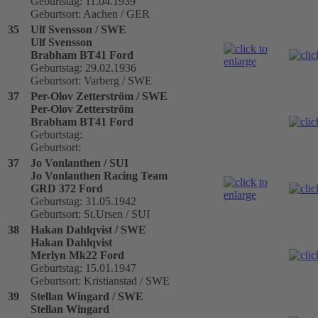
Geburtstag: 11.04.1939
Geburtsort: Aachen / GER
35
Ulf Svensson / SWE
Ulf Svensson
Brabham BT41 Ford
Geburtstag: 29.02.1936
Geburtsort: Varberg / SWE
37
Per-Olov Zetterström / SWE
Per-Olov Zetterström
Brabham BT41 Ford
Geburtstag:
Geburtsort:
37
Jo Vonlanthen / SUI
Jo Vonlanthen Racing Team
GRD 372 Ford
Geburtstag: 31.05.1942
Geburtsort: St.Ursen / SUI
38
Hakan Dahlqvist / SWE
Hakan Dahlqvist
Merlyn Mk22 Ford
Geburtstag: 15.01.1947
Geburtsort: Kristianstad / SWE
39
Stellan Wingard / SWE
Stellan Wingard