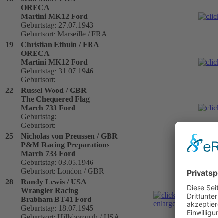
ORECA
Martini MK12 Ford
Geburtstag: 27.07.1943
Geburtsort: Marseille / FRA
19
Christian Ethuin / FRA
ORECA
Martini MK12 Ford
Geburtstag: 31.07.1946
Geburtsort:
22
Russel Wood / GBR
The Chequered Flag
March 733 Ford
Geburtstag:
Geburtsort:
25
Nicholas von Preussen / GBR
P&M Racing Preparations
March 733 Ford
Geburtstag: 03.05.1946
Geburtsort: London / GBR
28
Randy Lewis / USA
Wrangler Racing
Brabham BT41 Ford
Geburtstag: 18.07.1945
Geburtsort: Hillsborough / USA