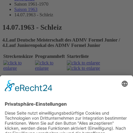
Saison 1961-1970
Saison 1963
14.07.1963 - Schleiz
14.07.1963 - Schleiz
4.Lauf Deutsche Meisterschaft des ADMV Formel Junior /
4.Lauf Juniorenpokal des ADMV Formel Junior
Streckenskizze
Programmheft
Starterliste
Alle Ergebnisse:
Nennungsliste LK I
Ergebnis Zeittraining LK I
Original Zeitnahme
Startaufstellung LK I
Original Zeitnahme
Ergebnis Rennen LK I
Original Zeitnahme