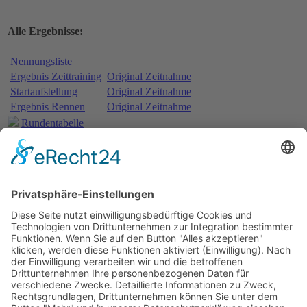
Alle Ergebnisse:
Nennungsliste
Ergebnis Zeittraining
Original Zeitnahme
Startaufstellung
Original Zeitnahme
Ergebnis Rennen
Original Zeitnahme
Rundentabelle
Bericht Rennen
Weitere Beiträge …
15.07.1962 - Bautzen
17.06.1962 - Schleiz
27.05.1962 - Halle-Saale
20.05.1962 - Bernau
1
2
3
4