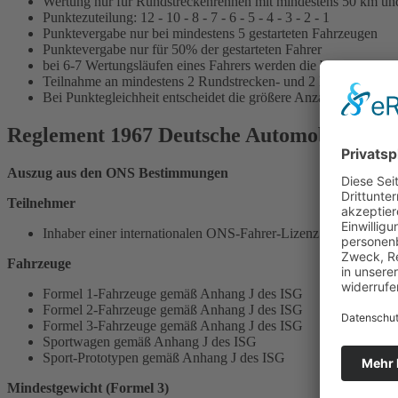
Wertung nur für Rundstreckenrennen mit mindestens 50 km un
Punktezuteilung: 12 - 10 - 8 - 7 - 6 - 5 - 4 - 3 - 2 - 1
Punktevergabe nur bei mindestens 5 gestarteten Fahrzeugen
Punktevergabe nur für 50% der gestarteten Fahrer
bei 6-7 Wertungsläufen eines Fahrers werden die besten 5 Erfol
Teilnahme an mindestens 2 Rundstrecken- und 2 Bergrennen
Bei Punktegleichheit entscheidet die größere Anzahl der ersten,
Reglement 1967 Deutsche Automobil-Renn
Auszug aus den ONS Bestimmungen
Teilnehmer
Inhaber einer internationalen ONS-Fahrer-Lizenz
Fahrzeuge
Formel 1-Fahrzeuge gemäß Anhang J des ISG
Formel 2-Fahrzeuge gemäß Anhang J des ISG
Formel 3-Fahrzeuge gemäß Anhang J des ISG
Sportwagen gemäß Anhang J des ISG
Sport-Prototypen gemäß Anhang J des ISG
Mindestgewicht (Formel 3)