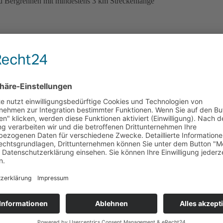
d Bergrennen mit mindestens 3 km Streckenlänge
ge gewertet, bei 8-10 Wertungsläufen die besten 6 und bei mehr als 10
 dann der zweiten und dann der dritten Plätze
sport-Trophäe (Formel 3)