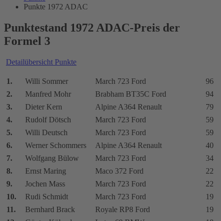
Punkte 1972 ADAC
Punktestand 1972 ADAC-Preis der
Formel 3
Detailübersicht Punkte
1.
Willi Sommer
March 723 Ford
96
2.
Manfred Mohr
Brabham BT35C Ford
94
3.
Dieter Kern
Alpine A364 Renault
79
4.
Rudolf Dötsch
March 723 Ford
59
5.
Willi Deutsch
March 723 Ford
59
6.
Werner Schommers
Alpine A364 Renault
40
7.
Wolfgang Bülow
March 723 Ford
34
8.
Ernst Maring
Maco 372 Ford
22
9.
Jochen Mass
March 723 Ford
22
10.
Rudi Schmidt
March 723 Ford
19
11.
Bernhard Brack
Royale RP8 Ford
19