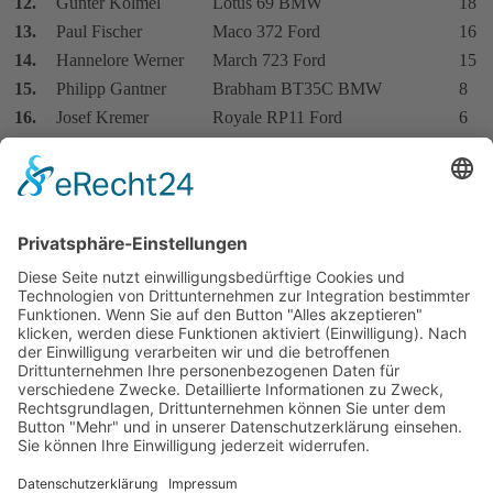
12.
Günter Kölmel
Lotus 69 BMW
18
13.
Paul Fischer
Maco 372 Ford
16
14.
Hannelore Werner
March 723 Ford
15
15.
Philipp Gantner
Brabham BT35C BMW
8
16.
Josef Kremer
Royale RP11 Ford
6
17.
Hans Deffland
March 713S + March 723 Ford
5
18.
Erwin Derichs
March 723 Ford
4
19.
Maximilian Plass
Chevron B17 Alfa Romeo
3
20.
Felix Martin
Maco 372 Ford
3
Gerhard Greiner
March 713S Ford
3
22.
Bernd Rack
March 713S Ford
2
23.
Carlo Breidenstein
Lotus 69 Ford
2
24.
Thomas Betzler
Alpine A364 Renault
2
25.
Harald Ertl
Lotus 69 Ford
1
Bruno Burg
Merlyn Mk10 Ford
1
Jörg Obermoser
Brabham BT35C BMW
1