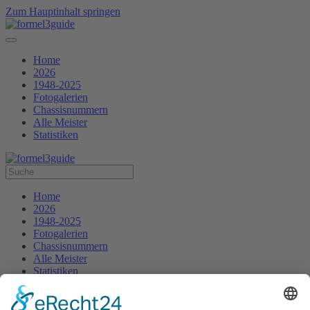
Zum Hauptinhalt springen
Home
2026
1948-2025
Fotogalerien
Chassisnummern
Alle Meister
Statistiken
Home
2026
1948-2025
Fotogalerien
Chassisnummern
Alle Meister
Statistiken
Startseite
progcovers