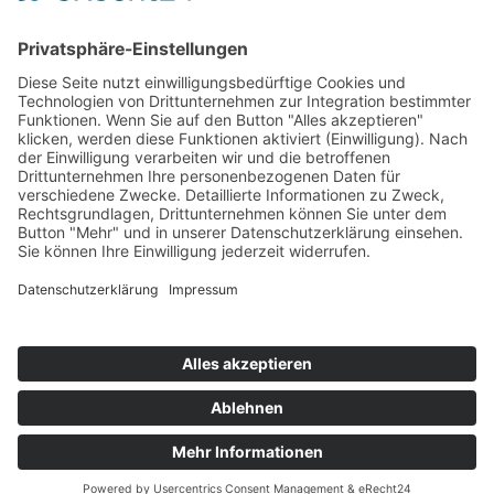
www.progcovers.com
www.progcovers.com
Leider ist es uns aufgrund zahlreicher Vorgaben nicht mehr möglich
die Seite
www.programmhefte.com
weiterhin zu betreiben. Alle
auf dieser Seite veröffentlichten Cover sowie unzählige mehr finden
Sie zukünftig auf unserer Partnerseite
www.progcovers.com
.
Impressum
Datenschutzerklärung
Kontakt
Links
Jahrbuch
Sitemap
Cookie-Einstellungen