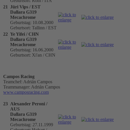
Geburtsort: Rom / ITA
21
Jüri Vips / EST
Dallara G319
Mecachrome
Geburtstag: 10.08.2000
Geburtsort: Tallinn / EST
22
Ye Yifei / CHN
Dallara G319
Mecachrome
Geburtstag: 16.06.2000
Geburtsort: Xi'an / CHN
Campos Racing
Teamchef: Adrián Campos
Teammanager: Adrián Campos
www.camposracing.com
23
Alexander Peroni /
AUS
Dallara G319
Mecachrome
Geburtstag: 27.11.1999
Geburtsort: Hobart /