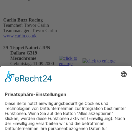
Carlin Buzz Racing
Teamchef: Trevor Carlin
Teammanager: Trevor Carlin
www.carlin.co.uk
29
Teppei Natori / JPN
Dallara G319
Mecachrome
Geburtstag: 11.09.2000
Geburtsort: Nakakoma /
JPN
30
Felipe Drugovich /
BRA
Dallara G319
Mecachrome
Geburtstag: 23.05.2000
Geburtsort: Maringá /
BRA
31
Logan Sargeant / USA
Dallara G319
Mecachrome