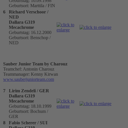
Geburtstag: 10.09.1998
Geburtsort: Marttila / FIN
6
Richard Verschoor /
NED
Dallara G319
Mecachrome
Geburtstag: 16.12.2000
Geburtsort: Benschop /
NED
Sauber Junior Team by Charouz
Teamchef: Antonin Charouz
Teammanager: Kenny Kirwan
www.sauberjuniorteam.com
7
Lirim Zendeli / GER
Dallara G319
Mecachrome
Geburtstag: 18.10.1999
Geburtsort: Bochum /
GER
8
Fabio Scherer / SUI
Dallara G319