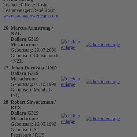
Teamchef: René Rosin
Teammanager: René Rosin
www.premapowerteam.com
26
Marcus Armstrong /
NZL
Dallara G319
Mecachrome
Geburtstag: 29.07.2000
Geburtsort: Christchurch
/ NZL
27
Jehan Daruvala / IND
Dallara G319
Mecachrome
Geburtstag: 01.10.1998
Geburtsort: Mumbai /
IND
28
Robert Shwartzman /
RUS
Dallara G319
Mecachrome
Geburtstag: 16.09.1999
Geburtsort: St.
Petersburg / RUS