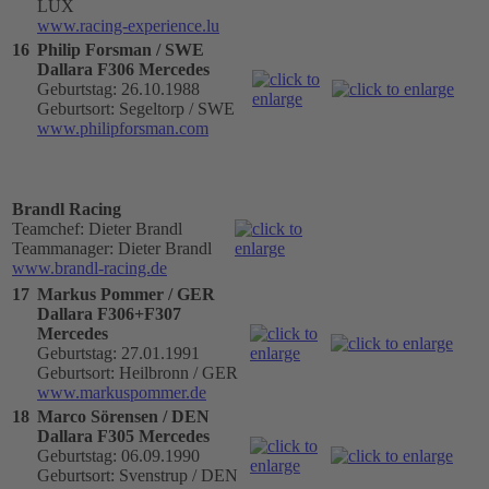
LUX
www.racing-experience.lu
16
Philip Forsman / SWE
Dallara F306 Mercedes
Geburtstag: 26.10.1988
Geburtsort: Segeltorp / SWE
www.philipforsman.com
Brandl Racing
Teamchef: Dieter Brandl
Teammanager: Dieter Brandl
www.brandl-racing.de
17
Markus Pommer / GER
Dallara F306+F307
Mercedes
Geburtstag: 27.01.1991
Geburtsort: Heilbronn / GER
www.markuspommer.de
18
Marco Sörensen / DEN
Dallara F305 Mercedes
Geburtstag: 06.09.1990
Geburtsort: Svenstrup / DEN