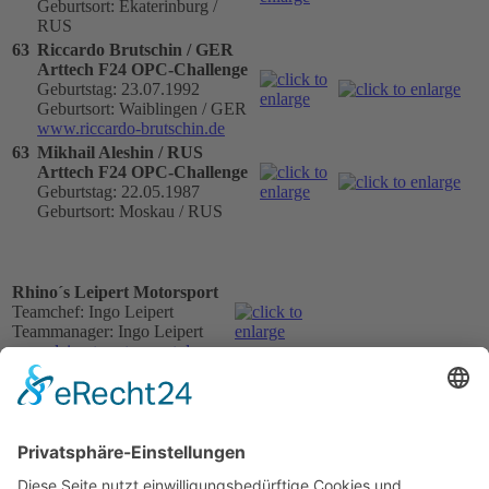
Geburtsort: Ekaterinburg /
RUS
63
Riccardo Brutschin / GER
Arttech F24 OPC-Challenge
Geburtstag: 23.07.1992
Geburtsort: Waiblingen / GER
www.riccardo-brutschin.de
63
Mikhail Aleshin / RUS
Arttech F24 OPC-Challenge
Geburtstag: 22.05.1987
Geburtsort: Moskau / RUS
Rhino´s Leipert Motorsport
Teamchef: Ingo Leipert
Teammanager: Ingo Leipert
www.leipert-motorsport.de
55
Luca Iannaccone / ITA
Dallara F304 Opel
Geburtstag: 22.05.1965
Geburtsort: Rom / ITA