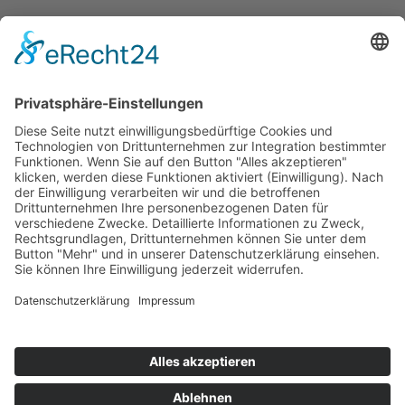
FS Motorsport
Teamchef: Franz Schmöller
sen. (links)
Teammanager: Fritz Seiderer
(rechts)
www.fs-motorsport.de
45
Dominik Schraml /
GER
Dallara F302 Opel
Geburtstag: 18.06.1987
Geburtsort: Tirschenreuth
/ GER
www.dominik-schraml.de
Impressum
Datenschutzerklärung
Kontakt
Links
Jahrbuch
Sitemap