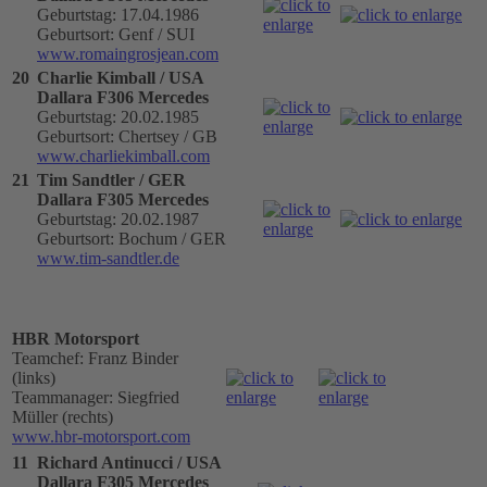
Geburtstag: 17.04.1986
Geburtsort: Genf / SUI
www.romaingrosjean.com
20
Charlie Kimball / USA
Dallara F306 Mercedes
Geburtstag: 20.02.1985
Geburtsort: Chertsey / GB
www.charliekimball.com
21
Tim Sandtler / GER
Dallara F305 Mercedes
Geburtstag: 20.02.1987
Geburtsort: Bochum / GER
www.tim-sandtler.de
HBR Motorsport
Teamchef: Franz Binder
(links)
Teammanager: Siegfried
Müller (rechts)
www.hbr-motorsport.com
11
Richard Antinucci / USA
Dallara F305 Mercedes