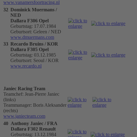
www.vanamersfoortracing.nl
32
Dominick Muermans /
NED
Dallara F306 Opel
Geburtstag: 17.07.1984
Geburtsort: Geleen / NED
www.dmuermans.com
33
Recardo Bruins / KOR
Dallara F305 Opel
Geburtstag: 03.12.1985
Geburtsort: Seoul / KOR
www.recardo.nl
Janiec Racing Team
Teamchef: Jean-Pierre Janiec
(links)
Teammanager: Boris Aleksander
(rechts)
www.janiecteam.com
40
Anthony Janiec / FRA
Dallara F302 Renault
Geburtstag: 13.12.1984