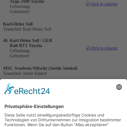
Argo JM8 Toyota
Geburtstag:
Geburtsort:
Karl-Heinz Soll
Teamchef: Karl-Heinz Soll
46
Karl-Heinz Soll / GER
Ralt RT1 Toyota
Geburtstag:
Geburtsort:
MSC Scuderia Mitwitz (Justin Sünkel)
Teamchef: Justin Sünkel
48
Justin Sünkel / GER
Argo JM10 Volkswagen
Geburtstag: 29.06.1956
Geburtsort:
Thorbjörn Carlsson
Teamchef: Thorbjörn Carlsson