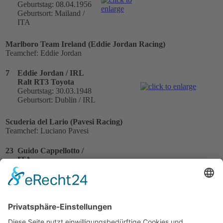
Geburtstag: 08.04.1956
Geburtsort: Mailand /
ITA
Marlboro Team Ireland (Eddie Jordan Racing)
Teamchef: Eddie Jordan
7
Eddie Jordan / IRL
Ralt RT3 Toyota
Geburtstag: 30.03.1948
Geburtsort: Dublin / IRL
Scuderia del Lario (Pavesi Racing)
Teamchef: Luciano Pavesi
23
Guido Cappellotto /
ITA
Ralt RT3 Toyota
Geburtstag: 01.01.1952
Geburtsort: Monza / ITA
Scuderia Escolette
Teamchef: