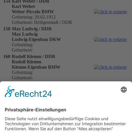
154
Karl Weber / DDR
Karl Weber
Weber Piccolo BMW
Geburtstag: 29.02.1912
Geburtsort: Heiligenstadt / DDR
158
Max Ludwig / DDR
Max Ludwig
Ludwig-Eigenbau DKW
Geburtstag:
Geburtsort:
160
Rudolf Klemm / DDR
Rudolf Klemm
Klemm-Eigenbau BMW
Geburtstag:
Geburtsort:
161
Werner Lenke / DDR
Werner Lenke
Grün BSG BMW
Geburtstag:
Geburtsort:
163
Karl-Georg Reinhardt / DDR
Karl-Georg Reinhardt
Zimmermann BMW
Geburtstag: