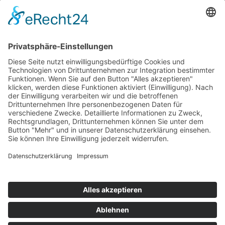
Bobby Kohlrausch
GvB BMW
Geburtstag: 09.03.1904
Geburtsort: Eisenach / DDR
155
Karl-August Bergmann /
DDR
Karl-August Bergmann
Grün BG JAP
Geburtstag: 1918
Geburtsort: Detmold / GER
157
Karl Rödel / DDR
Karl Rödel
HRKG JAP
Geburtstag:
Geburtsort:
Impressum
Datenschutzerklärung
Kontakt
Links
Jahrbuch
Sitemap