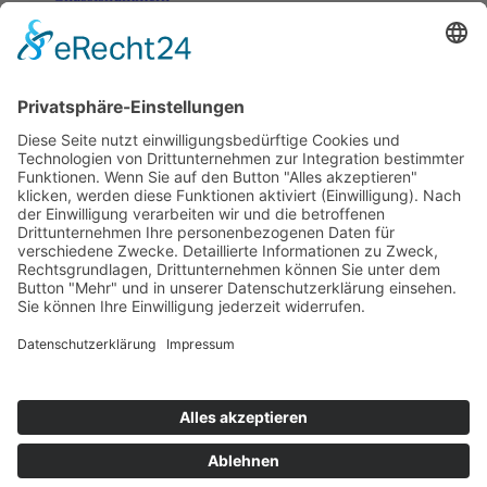
T - Z
Tark Aleko
Tark Aleko
Baujahr 1989
Eufra Racing: Victor Rosso + Meik Wagner
JK173/01
1989
(Wunstorf) + Ralf Kelleners (ab GP Hockenheim)
1992
Tomas Karhanek
Eufra Racing: Tom Kristensen + Ralf Kelleners
JK173/02
1989
(bis Wunstorf) + Victor Rosso (GP Hockenheim)
+ Meik Wagner (ab Diepholz)
1991
Micanek Motorsport: Jiri Micanek
Impressum
Datenschutzerklärung
Kontakt
Links
Jahrbuch
Sitemap