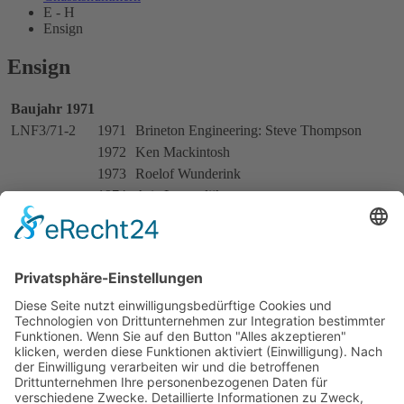
E - H
Ensign
Ensign
Baujahr 1971
LNF3/71-2
1971
Brineton Engineering: Steve Thompson
1972
Ken Mackintosh
1973
Roelof Wunderink
1974
Arie Luyendijk
LNF3/71-3
1972
Lec Refrigeration: David Purley
LNF3/71-5
1973
Ole Veijlund
Baujahr 1972
LNF3/72-8
1973
Dempster International: Mike Wilds
LNF3/72-11
1976
Kurt Liljekvist
Baujahr 1973
LNF3/73-12
1973
Mike Tyrrell