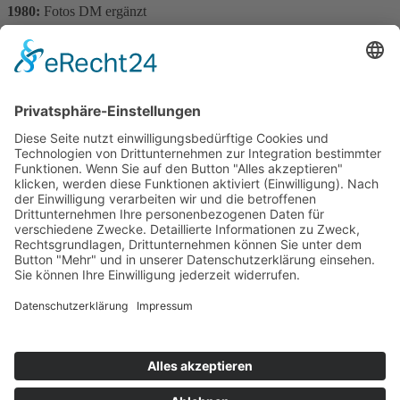
1980:
Fotos DM ergänzt
1971:
Chassisnummer Claude Bourgoignie ergänzt
1974:
Chassisnummer Arie Luyendijk ergänzt
1983:
Fotos DM aktualisiert
1978:
Fotos DM aktualisiert
1983:
Fotos EM aktualisiert
1982:
Ergebnis Homburger Bergrennen eingefügt
1982:
Ergebnis Risselberg Bergrennen eingefügt
Erstellt am
02. November 2025
.
Impressum
Datenschutzerklärung
Kontakt
Links
Jahrbuch
Sitemap