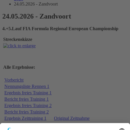
24.05.2026 - Zandvoort
24.05.2026 - Zandvoort
4.+5.Lauf FIA Formula Regional European Championship
Streckenskizze
Alle Ergebnisse:
Vorbericht
Nennungsliste Rennen 1
Ergebnis freies Training 1
Bericht freies Training 1
Ergebnis freies Training 2
Bericht freies Training 2
Ergebnis Zeittraining 1
Original Zeitnahme
Bericht Zeittraining 1