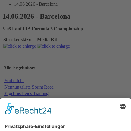
14.06.2026 - Barcelona
14.06.2026 - Barcelona
5.+6.Lauf FIA Formula 3 Championship
Streckenskizze
Media Kit
Alle Ergebnisse:
Vorbericht
Nennungsliste Sprint Race
Ergebnis freies Training
Bericht freies Training
Ergebnis Zeittraining
Original Zeitnahme
Bericht Zeittraining
Startaufstellung Sprint Race
Ergebnis Sprint Race
Original Zeitnahme