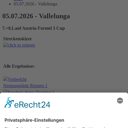
05.07.2026 - Vallelunga
05.07.2026 - Vallelunga
7.+8.Lauf Austria Formel 3 Cup
Streckenskizze
Alle Ergebnisse:
Vorbericht
Nennungsliste Rennen 1
Ergebnis freies Training 1
Ergebnis freies Training 2
Ergebnis freies Training 3
Ergebnis Zeittraining
Startaufstellung Rennen 1
Ergebnis Rennen 1