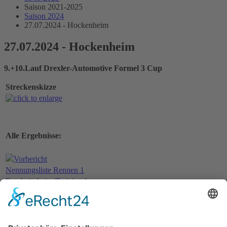
Saison 2021-2025
Saison 2024
27.07.2024 - Hockenheim
27.07.2024 - Hockenheim
9.+10.Lauf Drexler-Automotive Formel 3 Cup
Streckenskizze
Alle Ergebnisse:
Vorbericht
Nennungsliste Rennen 1
Ergebnis freies Training 1
Ergebnis freies Training 2
Ergebnis Zeittraining
Original Zeitnahme
Startaufstellung Rennen 1
Ergebnis Rennen 1
Original Zeitnahme