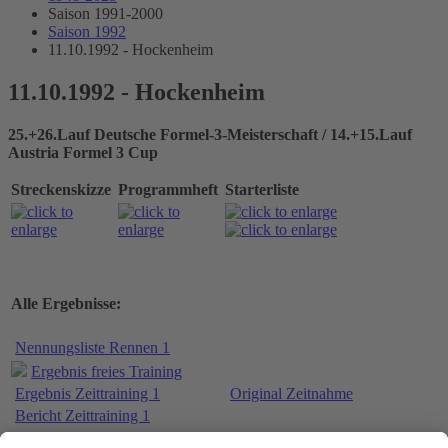
Saison 1991-2000
Saison 1992
11.10.1992 - Hockenheim
11.10.1992 - Hockenheim
25.+26.Lauf Deutsche Formel-3-Meisterschaft / 14.+15.Lauf
Austria Formel 3 Cup
Streckenskizze
Programmheft
Starterliste
Alle Ergebnisse:
Nennungsliste Rennen 1
Ergebnis freies Training
Ergebnis Zeittraining 1
Original Zeitnahme
Bericht Zeittraining 1
Ergebnis Zeittraining 2