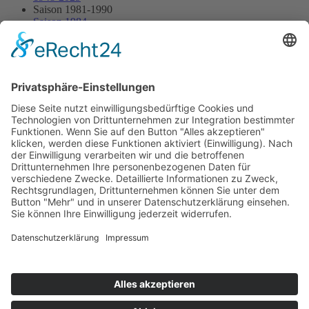
Saison 1981-1990
Saison 1984
15.07.1984 - Eggberg
15.07.1984 - Eggberg
Streckenskizze
Alle Ergebnisse:
Nennungsliste
Ergebnis Rennen
Impressum
Datenschutzerklärung
Kontakt
Links
Jahrbuch
Sitemap