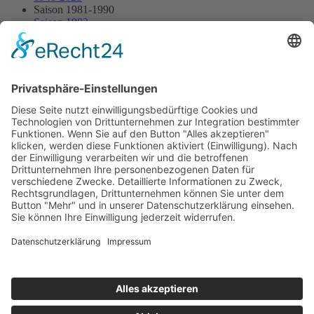
Saison 1981-1990
Saison 1982
13.06.1982 - Heilbronn
13.06.1982 - Heilbronn
Streckenskizze
Alle Ergebnisse:
Nennungsliste
Ergebnis Rennen
Impressum
Datenschutzerklärung
Kontakt
Links
Jahrbuch
Sitemap