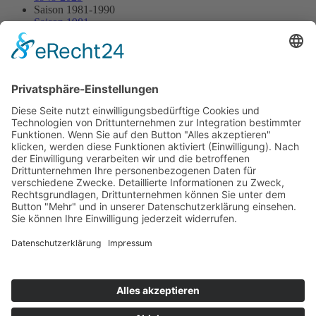
Saison 1981-1990
Saison 1981
20.09.1981 - Kalter Wangen
20.09.1981 - Kalter Wangen
Streckenskizze
Alle Ergebnisse:
Nennungsliste
Ergebnis Rennen
Impressum
Datenschutzerklärung
Kontakt
Links
Jahrbuch
Sitemap