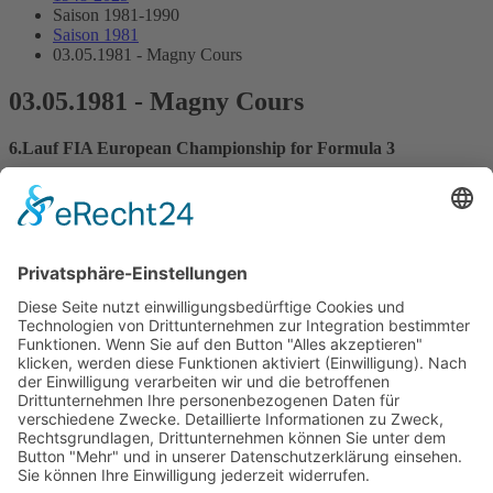
Saison 1981-1990
Saison 1981
03.05.1981 - Magny Cours
03.05.1981 - Magny Cours
6.Lauf FIA European Championship for Formula 3
Streckenskizze
Alle Ergebnisse:
Nennungsliste
Ergebnis Zeittraining 1
Original Zeitnahme
Ergebnis Zeittraining 2
Gesamtergebnis Zeittraining 1+2
Original Zeitnahme
Startaufstellung
Original Zeitnahme
Ergebnis Rennen
Original Zeitnahme