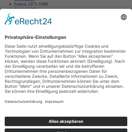
Saison 1971-1980
Saison 1980
24.08.1980 - Eurohill
24.08.1980 - Eurohill
Streckenskizze
Programmheft
Starterliste
Alle Ergebnisse:
Nennungsliste
Ergebnis Rennen
Impressum
Datenschutzerklärung
Kontakt
Links
Jahrbuch
Sitemap