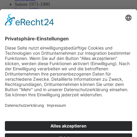
Saison 1971-1980
Saison 1980
23.03.1980 - Zotzenbach
23.03.1980 - Zotzenbach
Streckenskizze
Programmheft
Starterliste
Alle Ergebnisse:
Nennungsliste
Ergebnis Rennen
Impressum
Datenschutzerklärung
Kontakt
Links
Jahrbuch
Sitemap