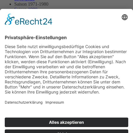
Saison 1971-1980
Saison 1980
11.05.1980 - Wasgau
11.05.1980 - Wasgau
Streckenskizze
Programmheft
Starterliste
Alle Ergebnisse:
Nennungsliste
Ergebnis Rennen
Impressum
Datenschutzerklärung
Kontakt
Links
Jahrbuch
Sitemap