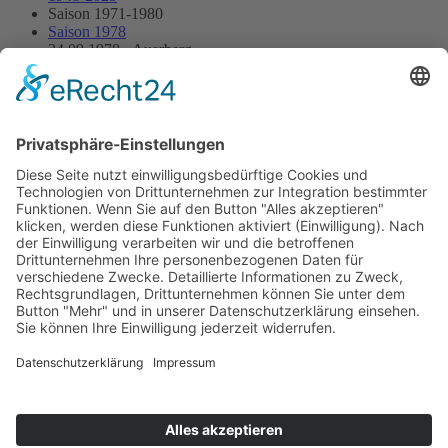
Saison 1971-1980
Saison 1978
24.09.1978 - Auerberg
24.09.1978 - Auerberg
Streckenskizze
Programmheft
Starterliste
Alle Ergebnisse:
Nennungsliste
Ergebnis Rennen
Impressum
Datenschutzerklärung
Kontakt
Links
Jahrbuch