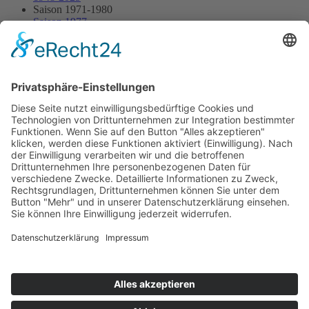
Saison 1971-1980
Saison 1977
31.07.1977 - Homburg
31.07.1977 - Homburg
Streckenskizze
Programmheft
Starterliste
Alle Ergebnisse:
Nennungsliste
Ergebnis Rennen
Impressum
Datenschutzerklärung
Kontakt
Links
Jahrbuch
Sitemap