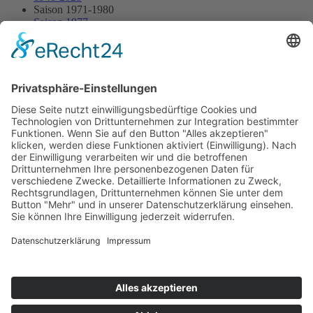
Saison 1971-1980
Saison 1977
15.05.1977 - Teufelsrutsch
15.05.1977 - Teufelsrutsch
Streckenskizze
Programmheft
Starterliste
Alle Ergebnisse:
Nennungsliste
Ergebnis Rennen
Impressum
Datenschutzerklärung
Kontakt
Links
Jahrbuch
Sitemap