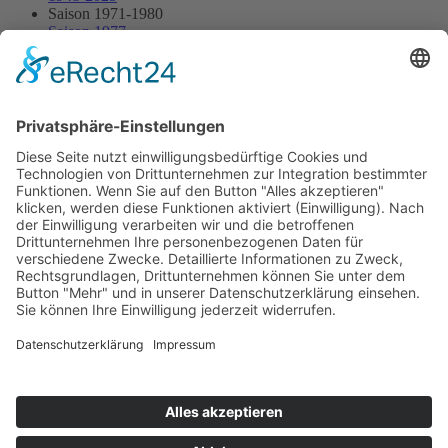
Saison 1971-1980
Saison 1977
12.06.1977 - Dünsberg
12.06.1977 - Dünsberg
Streckenskizze
Programmheft
Starterliste
Alle Ergebnisse:
Nennungsliste
Ergebnis Rennen
Impressum
Datenschutzerklärung
Kontakt
Links
Jahrbuch
Sitemap