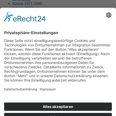
Saison 1971-1980
Saison 1977
07.05.1977 - Wallberg
07.05.1977 - Wallberg
Streckenskizze
Programmheft
Starterliste
Alle Ergebnisse:
Nennungsliste
Ergebnis Rennen
Impressum
Datenschutzerklärung
Kontakt
Links
Jahrbuch
Sitemap