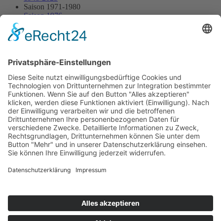
Saison 1971-1980
Saison 1976
22.08.1976 - Eurohill
22.08.1976 - Eurohill
Streckenskizze
Programmheft
Starterliste
Alle Ergebnisse:
Nennungsliste
Ergebnis Rennen
Impressum
Datenschutzerklärung
Kontakt
Links
Jahrbuch
Sitemap