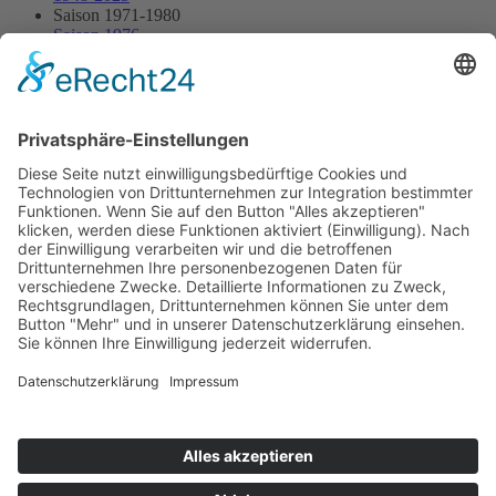
Saison 1971-1980
Saison 1976
13.06.1976 - Rusel
13.06.1976 - Rusel
Streckenskizze
Programmheft
Starterliste
Alle Ergebnisse:
Nennungsliste
Ergebnis Rennen
Impressum
Datenschutzerklärung
Kontakt
Links
Jahrbuch
Sitemap