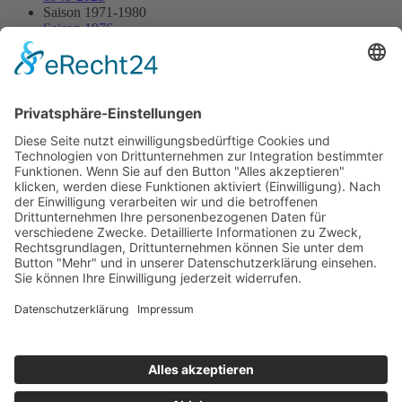
Saison 1971-1980
Saison 1976
11.07.1976 - Jura
11.07.1976 - Jura
Streckenskizze
Programmheft
Starterliste
Alle Ergebnisse:
Nennungsliste
Ergebnis Rennen
Impressum
Datenschutzerklärung
Kontakt
Links
Jahrbuch
Sitemap