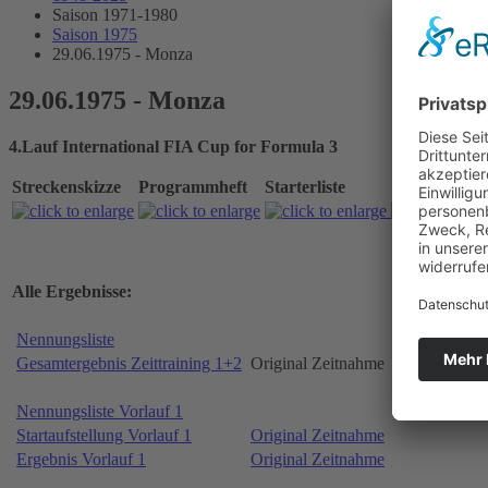
Saison 1971-1980
Saison 1975
29.06.1975 - Monza
29.06.1975 - Monza
4.Lauf International FIA Cup for Formula 3
Streckenskizze
Programmheft
Starterliste
Alle Ergebnisse:
Nennungsliste
Gesamtergebnis Zeittraining 1+2
Original Zeitnahme
Nennungsliste Vorlauf 1
Startaufstellung Vorlauf 1
Original Zeitnahme
Ergebnis Vorlauf 1
Original Zeitnahme