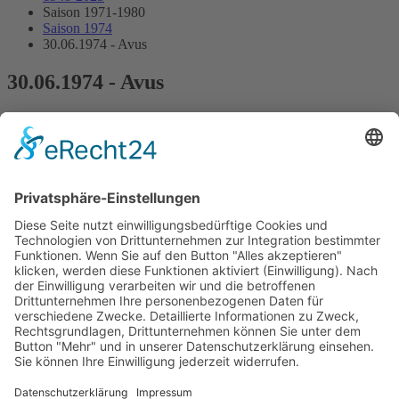
Saison 1971-1980
Saison 1974
30.06.1974 - Avus
30.06.1974 - Avus
6.Lauf Polifac-Formel 3-Trophy
Streckenskizze
Programmheft
Starterliste
Alle Ergebnisse:
Nennungsliste
Gesamtergebnis Zeittraining 1+2
Original Zeitnahme
Startaufstellung
Original Zeitnahme
Ergebnis Rennen
Original Zeitnahme