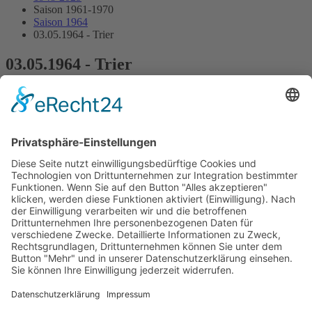
Saison 1961-1970
Saison 1964
03.05.1964 - Trier
03.05.1964 - Trier
2.Lauf ONS-Pokal für Renn- und Sportwagenfahrer (Formel 3)
Programmheft
Starterliste
Alle Ergebnisse:
Nennungsliste
Ergebnis Zeittraining
Original Zeitnahme
Startaufstellung
Original Zeitnahme
Ergebnis Rennen
Original Zeitnahme
Impressum