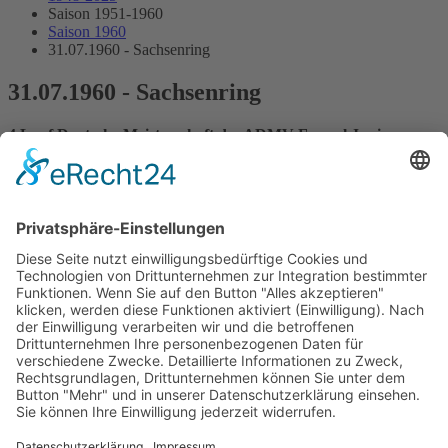
Saison 1951-1960
Saison 1960
31.07.1960 - Sachsenring
31.07.1960 - Sachsenring
4.Lauf Deutsche Meisterschaft des ADMV Formel Junior
Streckenskizze
Programmheft
Starterliste
Alle Ergebnisse:
Nennungsliste
Ergebnis Zeittraining
Original Zeitnahme
Startaufstellung
Original Zeitnahme
Ergebnis Rennen
Original Zeitnahme
Bericht Rennen