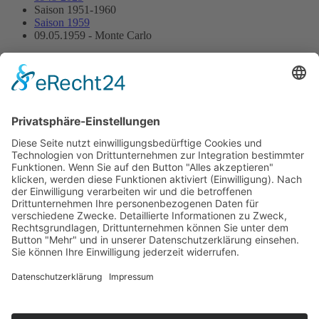
Saison 1951-1960
Saison 1959
09.05.1959 - Monte Carlo
09.05.1959 - Monte Carlo
Streckenskizze
Programmheft
Alle Ergebnisse:
Nennungsliste
Gesamtergebnis Zeittraining 1+2
Original Zeitnahme
Startaufstellung
Original Zeitnahme
Ergebnis Rennen
Original Zeitnahme
Impressum
Datenschutzerklärung
Kontakt