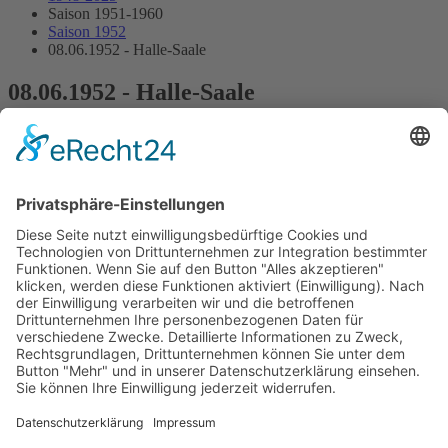
Saison 1951-1960
Saison 1952
08.06.1952 - Halle-Saale
08.06.1952 - Halle-Saale
2.Lauf DDR-Wagenmeisterschaft Formel III
Streckenskizze
Programmheft
Starterliste
Alle Ergebnisse:
Nennungsliste
Ergebnis Zeittraining
Original Zeitnahme
Startaufstellung
Original Zeitnahme
Ergebnis Rennen
Original Zeitnahme
Impressum